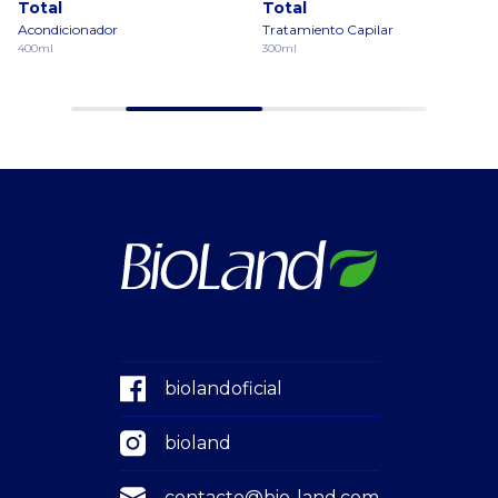
Total
Total
Acondicionador
Tratamiento Capilar
400ml
300ml
biolandoficial
bioland
contacto@bio-land.com